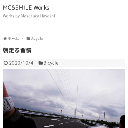
MC&SMILE Works
Works by Masataka Hayashi
ホーム
Bicycle
朝走る習慣
2020/10/4
Bicycle