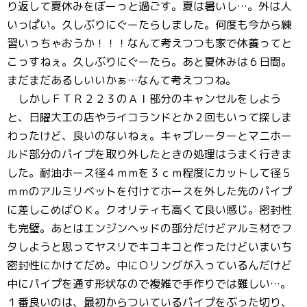
り返して夏休みをぼーっと過ごす。夏は暑いし…。外は人
いっぱい。久しぶりにぐーたらしました。何度も今から練
習いっちゃおうか！！！なんて考えつつも家で休養ってと
こっすねぇ。久しぶりにぐーたら。あと夏休みは６日間。
まだまだあるしいいかぁ…なんて考えつつね。
しかしＦＴＲ２２３のＡＩ部分のキャンセルをしよう
と、日曜大工の店やライコランドとか２回もいって探しま
わったけど、良いのないねぇ。キャブレーターとマニホー
ルド部分のパイプを取り外したときの処理はうまく行きま
した。耐油ホース径４ｍｍを３ｃｍ程度にカットして径５
ｍｍのアルミリベットを付けてホースを外した先のパイプ
に差しこめばＯＫ。クオリティも高くて良い感じ。密封性
も完璧。あとはエンジンヘッドの部分だけどアルミ材でフ
タしようと思ってヤスリでキコキコと作ったけどいまいち
密封性にかけてだめ。中にＯリングが入っているんだけど
中にパイプを通す形状なので複雑で手作りでは難しい…。
１番良いのは、最初からついているパイプをぶった切り、