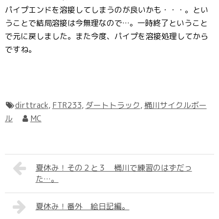
パイプエンドを溶接してしまうのが良いかも・・・。とい
うことで結局溶接は今無理なので…。一時終了ということ
で元に戻しました。また今度、パイプを溶接処理してから
ですね。
dirttrack
,
FTR233
,
ダートトラック
,
桶川サイクルボー
ル
MC
夏休み！その２と３ 桶川で練習のはずだっ
た…。
夏休み！番外 絵日記編。