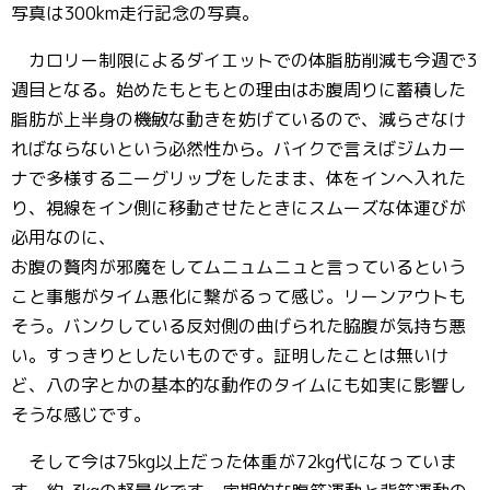
写真は300km走行記念の写真。
カロリー制限によるダイエットでの体脂肪削減も今週で3
週目となる。始めたもともとの理由はお腹周りに蓄積した
脂肪が上半身の機敏な動きを妨げているので、減らさなけ
ればならないという必然性から。バイクで言えばジムカー
ナで多様するニーグリップをしたまま、体をインへ入れた
り、視線をイン側に移動させたときにスムーズな体運びが
必用なのに、
お腹の贅肉が邪魔をしてムニュムニュと言っているという
こと事態がタイム悪化に繋がるって感じ。リーンアウトも
そう。バンクしている反対側の曲げられた脇腹が気持ち悪
い。すっきりとしたいものです。証明したことは無いけ
ど、八の字とかの基本的な動作のタイムにも如実に影響し
そうな感じです。
そして今は75kg以上だった体重が72kg代になっていま