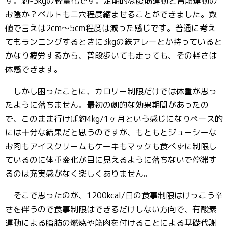
す。約-3kgの軽量化です。定期的な腹筋運動と背筋運動の
お陰か？ベルトも二穴程度縮ませることができました。数
値で言えは2cm～5cm程度は減った感じです。普通に考え
てもランニングするときに3kgの鉄アレーとか持っていると
かなり疲労するから、普段歩いても走っても、その軽さは
体感できます。
しかし困ったことに、カロリー制限だけでは体重が思っ
たように落ちません。最初の劇的な効果期間があったの
で、このまま行けば約4kg/1ヶ月という感じになりペース的
には十分な結果だと思うのですが、もともとジューシーな
お肉もアイスクリームもケーキもマックも食べずに制限し
ているのに体重変化が目に見えるように落ちないで停滞す
るのは充実感がなく楽しくありません。
そこで思ったのが、1200kcal/日の食事制限はけっこう辛
さを伴うので食事制限はできるだけしない方向で、有酸素
運動による脂肪の燃焼や筋肉を付けることによる基礎代謝