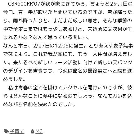
CBR600RR’07が我が家にきてから、ちょうど2ヶ月目の
今日。春一番が吹いたと聞いているのですが、雪が降った
り、雨が降ったりと、まだまだ厳しい寒さ。そんな季節の
中で予定日まではもう少しあるけど、来週頃には次男が生
まれるかな？なんて思っている間に…。
なんと本日、2/27日の12:05に誕生。とりあえず妻子無事
でなにより。これで我が家にも、もう一人仲間が増えまし
た。来たるべく新しいレース活動に向けて新しい皮パンツ
のデザインを書きつつ、今晩は命名の最終選定へと駒を進
めました。
私は青春の全てを掛けてアクセルを開けたのですが、彼
らはどんなことに夢中になるのでしょう。なんて思いを込
めながら名前を決めたのでした。
子育て
MC