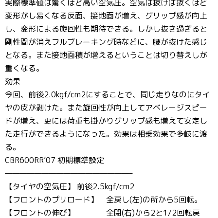
実際標準値は驚くほど高い空気圧。空気は抜けば抜くほど
変形がし易くなる反面、接地面が増え、グリップ感が向上
し、変形による旋回性も期待できる。しかし抜き過ぎると
剛性間が消えフルブレーキング時などに、腰が抜けた感じ
となる。また接地面積が増えるということは切り替えしが
重くなる。
効果
今回、前後2.0kgf/cm2にすることで、同じ走りなのにタイ
ヤの皮が剥けた。また旋回性が向上してアベレージスピー
ドが増え、更には荷重も掛かりグリップ感も増えて安定し
た走行ができるようになった。効果は相乗効果で多岐に渡
る。
CBR600RR’07 初期標準設定
—————————————————–
【タイヤの空気圧】 前後2.5kgf/cm2
【フロントのプリロード】 全戻し(左)の所から5回転。
【フロントの伸び】 全閉(右)から2と1/2回転戻