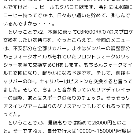
んですけど･･･。ビールもタバコも飲まず、会社には水筒に
コーヒー持ってでかけ、日々お小遣いを貯めて、楽しんで
いるんですから・・・。
ということでx2、本題に戻ってCBR600RR’07のスプロケ
交換をしたい気持ちを、ぐっとこらえて、今回のメニュー
は、不安部分を全部リカバー。まずはダンパーの調整部分
からフォークオイルがもれていたフロントフォークのワッ
シャーを全て交換するOHをします。もちろんフォークオイ
ルも交換になり、軽やかになる予定です。そして、前後キ
ャリパーのOH。キャリパーはピストンを交換すると言って
ました。そして、ちょっと音が鳴っていたリアディレイラ
ーの調整、あとはスポークの張りのチェック。そうそうリ
アスイングアーム周りのグリスアップもしてくれるって言
ってた。
ということでx3、見積もりでは締めて28000円とのこ
と。そーですねぇ、自分で行えば10000～15000円程度は