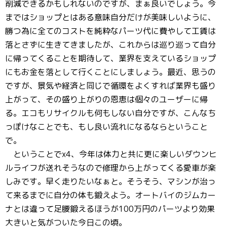
削減できるかもしれないのですが、まぁ良いでしょう。今
まではショップとはある意味自分だけが美味しいように、
勝つ為に全てのコストを純粋なパーツ代に費やして工賃は
落とさずに生きてきましたが、これからは巡り巡って自分
に帰ってくることを期待して、業界を支えているショップ
にもお金を落として行くことにしましょう。最近、思うの
ですが、景気や経済と同じで循環をよくすれば業界も盛り
上がって、その盛り上がりの恩恵は個々のユーザーに帰
る。エコもリサイクルも何もしない自分ですが、こんなち
っぽけなことでも、もし良い流れになるならということ
で。
ということでx4、今年は体力と共に更に楽しいダウンヒ
ルライフが送れそうなので修理から上がってくる愛車が楽
しみです。早く走りたいなぁと。そうそう、マシンが治っ
て来るまでに自分の体も鍛えよう。オートバイのジムカー
ナとは違って足腰鍛えるほうが100万円のパーツより効果
大きいと気がついた今日この頃。