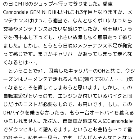
の日にMTBのショップへ行って参りました。愛車
Cannondale GEMINI DHはかれこれ3年目となりますが、メ
ンテナンスはけっこう適当で、なんとなくボロになったら
交換やメンテナンスみたいな感じでしたが、富士見パノラ
マを何十本も下っても、小さい故障もなく無事走って参り
ました。しかし、とうとう日頃のメンテナンス不足が発覚
って感じです。まさかキャリパーが逝ってしまって走れな
くなるとは･･･。
ということでx1、固着したキャリパーのOHと共に、今シ
ーズンはノーメンテで走れるように(懲りてない人･･･。)気
になるところを直してしまおうと思います。しかし、この
自転車遊びというのも、エンジンが付いているバイクと同
じだけのコストが必要なもので、お高いです。もし、この
DHバイクを乗らなかったら、もう一台オートバイを養える
かもしれません。たぶん、自転車が趣味な人にCannondale
でダウンヒルして遊んでます。というとお金持ち～って言
われそう。私もそー思う。でも、ぜんぜんそんなことない