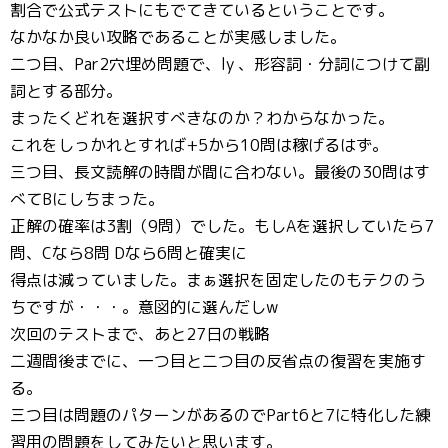
割合で公式テストにもでてきているということです。
なかなか良い攻略であることが実感しました。
二つ目、Par2穴埋め問題で、ly 、形容詞・分詞につけて副
詞とする部分。
まったくどれを選択すべきなのか？わからなかった。
これをしっかれとすれば+5から10問は稼げるはず。
三つ目、長文読解の時間が間に合わない。最後の30問はす
べてBにしちまった。
正解の確率は3割（9問）でした。もしAを選択していたら7
問、Cなら8問 Dなら6問と確実に
得点は減っていました。まぁ選択を固定したのもテクのう
ちですが・・・。意図的に選んだしw
次回のテストまで、あと27日の戦略
二週間後までに、一つ目と二つ目の反省点の復習を実施す
る。
三つ目は問題のパターンがあるのでPart6と7に特化した練
習用の問題をしてみたいと思います。