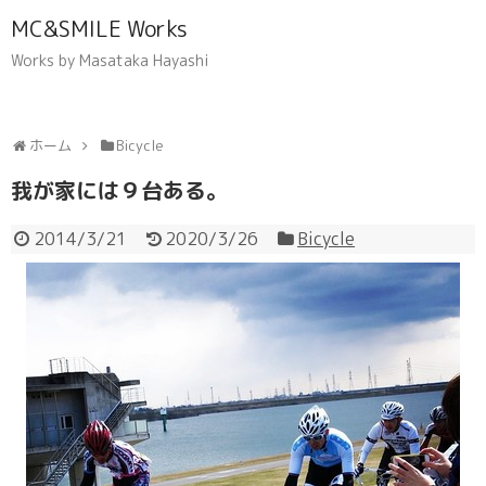
MC&SMILE Works
Works by Masataka Hayashi
ホーム
Bicycle
我が家には９台ある。
2014/3/21
2020/3/26
Bicycle