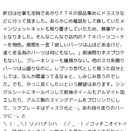
昨日は仕事も定時であがりＦＴＲの部品集めにドラスタな
どに行って見ました。あらかじめ電話をして探していたメ
インジェットキットも取り置きしていたため、無事ゲット
となりました。そんなこんなで店内のＦＴＲパーツコーナ
ーを物色。感想を一言「欲しいパーツは山ほどあるけど、
速く走る為のパーツは何にもなし。」前後問わずスプロケ
もないし、ブレーキシューも種類がない。他のスカ系飾り
パーツは山盛りなのに。レプリカ世代として育った自分と
しては、なんか間違ってるなぁと、しみじみ思うのでし
た。でも、かっこ良くしたいという願望はあります。シン
グルシートにオールペンして前後ホイールもアルマイト加
工したり、アルミ製のスイングアームをプロリンクにし
て、リアブレーキはディスク化と…。あれ段々走りのパー
ツに…。と
＼（・_＼）ソノハナシハ （／＿・）／コッチニオイトイ