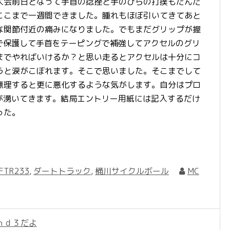
会前日となって手首の捻挫と手のひらの打撲もだんだ
ここまで一週間できました。腫れもほぼ引いてきてあと
な関節付近の痛みになりました。でもまだグリップが握
で保護して手首をテーピングで補強してアクセルのグリ
までやればいけるか？と思い走るとアクセルは十分にコ
うと涙がこぼれます。そこで思いました。そこまでして
無理すると更に悪化するような気がします。自分はプロ
が湧いてきます。結局エントリー用紙には記入するだけ
った。
FTR233
,
ダートトラック
,
桶川サイクルボール
MC
ｎｄ３だよ