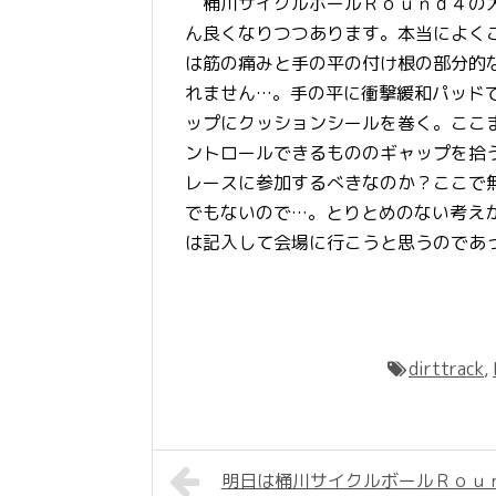
桶川サイクルボールＲｏｕｎｄ４の大
ん良くなりつつあります。本当によく
は筋の痛みと手の平の付け根の部分的
れません…。手の平に衝撃緩和パッド
ップにクッションシールを巻く。ここ
ントロールできるもののギャップを拾
レースに参加するべきなのか？ここで
でもないので…。とりとめのない考え
は記入して会場に行こうと思うのであ
dirttrack
,
明日は桶川サイクルボールＲｏｕ