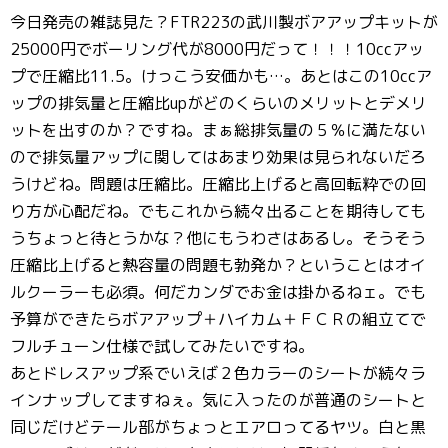
今日発売の雑誌見た？FTR223の武川製ボアアップキットが
25000円でボーリング代が8000円だって！！！10ccアッ
プで圧縮比11.5。けっこう安価かも…。あとはこの10ccア
ップの排気量と圧縮比upがどのくらいのメリットとデメリ
ットを出すのか？ですね。まぁ総排気量の５％に満たない
ので排気量アップに関してはあまり効果は見られないだろ
うけどね。問題は圧縮比。圧縮比上げると高回転粋での回
り方が心配だね。でもこれから続々出ることを期待しても
うちょっと待とうかな？他にもうわさはあるし。そうそう
圧縮比上げると熱容量の問題も勃発か？ということはオイ
ルクーラーも必須。何だカンダでお金は掛かるねェ。でも
予算ができたらボアアップ＋ハイカム＋ＦＣＲの組立てで
フルチューン仕様で試してみたいですね。
あとドレスアップ系でいえば２色カラーのシートが続々ラ
インナップしてますねぇ。気に入ったのが普通のシートと
同じだけどテール部がちょっとエアロってるヤツ。白と黒