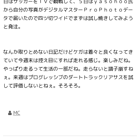
日はサッカーをＴＶで観戦して、５日はｙａｓｏｈｏｏ氏
から自分の写真がデジタルマスターＰｒｏＰｈｏｔｏデー
タで届いたので四ツ切ワイドでまずは試し焼きしてみよう
と発注。
なんか取りとめない日記だけどケガは着々と良くなってき
ていて今週末は控え目にすれば走れる感じ。楽しみだね。
やっぱり走るって生活の一部だね。走らないと調子崩すね
ぇ。来週はプログレッシブのダートトラックリアサスを試
して評価しないとねぇ。そろそろ。
MC