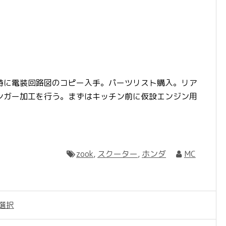
時に電装回路図のコピー入手。パーツリスト購入。リア
ンガー加工を行う。まずはキッチン前に仮設エンジン用
zook
,
スクーター
,
ホンダ
MC
選択