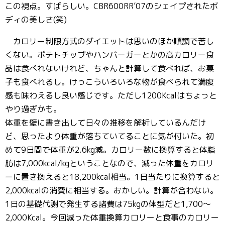
この視点。すばらしい。CBR600RR’07のシェイプされたボ
ディの美しさ(笑)
カロリー制限方式のダイエットは思いのほか順調で苦し
くない。ポテトチップやハンバーガーとかの高カロリー食
品は食べれないけれど、ちゃんと計算して食べれば、お菓
子も食べれるし。けっこういろいろな物が食べられて満腹
感も味わえるし良い感じです。ただし1200Kcalはちょっと
やり過ぎかも。
体重を壁に書き出して日々の推移を解析しているんだけ
ど、思ったより体重が落ちていてることに気が付いた。初
めて9日間で体重が2.6kg減。カロリー数に換算すると体脂
肪は7,000kcal/kgということなので、減った体重をカロリ
ーに置き換えると18,200kcal相当。1日当たりに換算すると
2,000kcalの消費に相当する。おかしい。計算が合わない。
1日の基礎代謝で発生する諸費は75kgの体型だと1,700～
2,000Kcal。今回減った体重換算カロリーと食事のカロリー