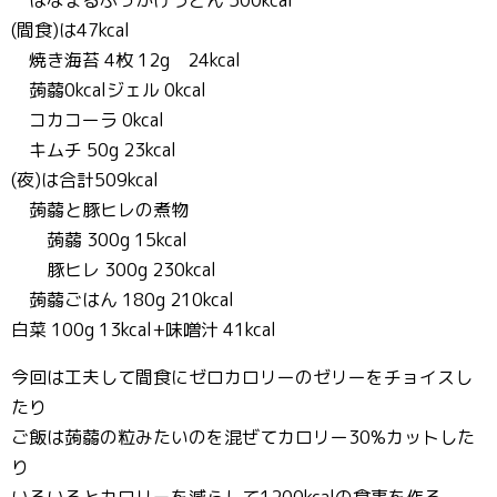
はなまるぶっかけうどん 500kcal
(間食)は47kcal
焼き海苔 4枚 12g 24kcal
蒟蒻0kcalジェル 0kcal
コカコーラ 0kcal
キムチ 50g 23kcal
(夜)は合計509kcal
蒟蒻と豚ヒレの煮物
蒟蒻 300g 15kcal
豚ヒレ 300g 230kcal
蒟蒻ごはん 180g 210kcal
白菜 100g 13kcal+味噌汁 41kcal
今回は工夫して間食にゼロカロリーのゼリーをチョイスし
たり
ご飯は蒟蒻の粒みたいのを混ぜてカロリー30%カットした
り