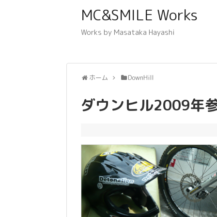
MC&SMILE Works
Works by Masataka Hayashi
ホーム
DownHill
ダウンヒル2009年