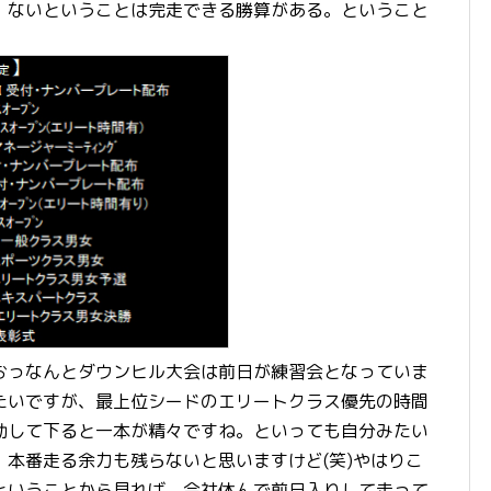
。ないということは完走できる勝算がある。ということ
おっなんとダウンヒル大会は前日が練習会となっていま
たいですが、最上位シードのエリートクラス優先の時間
動して下ると一本が精々ですね。といっても自分みたい
本番走る余力も残らないと思いますけど(笑)やはりこ
ということから見れば、会社休んで前日入りして走って