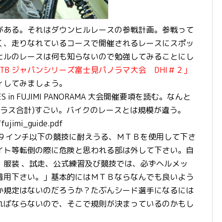
がある。それはダウンヒルレースの参戦計画。参戦って
く、走りなれているコースで開催されるレースにスポッ
ヒルのレースは何も知らないので勉強してみることにし
MTB ジャパンシリーズ富士見パノラマ大会 DHI＃２」
ィしてみましょう。
IES in FUJIMI PANORAMA 大会開催要項を読む。なんと
クラス合計)すごい。バイクのレースとは規模が違う。
fujimi_guide.pdf
２９インチ以下の競技に耐えうる、ＭＴＢを使用して下さ
イト等転倒の際に危険と思われる部は外して下さい。自
。服装 、試走、公式練習及び競技では、必ずヘルメッ
着用下さい。」基本的にはＭＴＢならなんでも良いよう
か規定はないのだろうか？たぶんシード選手になるには
ればならないので、そこで規則が決まっているのかもし