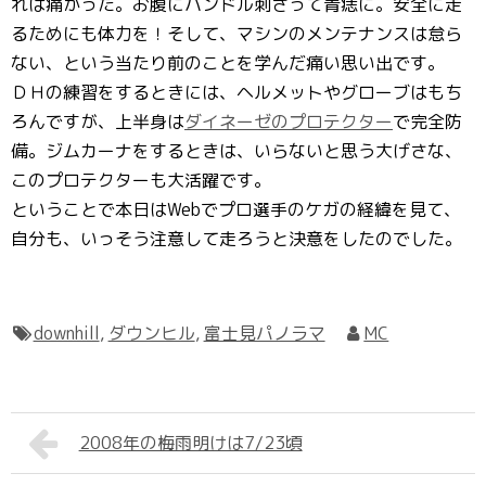
れは痛かった。お腹にハンドル刺さって青痣に。安全に走
るためにも体力を！そして、マシンのメンテナンスは怠ら
ない、という当たり前のことを学んだ痛い思い出です。
ＤＨの練習をするときには、ヘルメットやグローブはもち
ろんですが、上半身は
ダイネーゼのプロテクター
で完全防
備。ジムカーナをするときは、いらないと思う大げさな、
このプロテクターも大活躍です。
ということで本日はWebでプロ選手のケガの経緯を見て、
自分も、いっそう注意して走ろうと決意をしたのでした。
downhill
,
ダウンヒル
,
富士見パノラマ
MC
2008年の梅雨明けは7/23頃