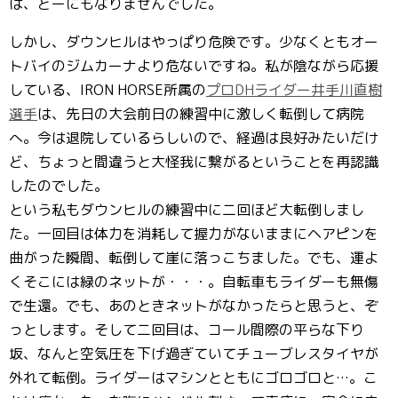
は、どーにもなりませんでした。
しかし、ダウンヒルはやっぱり危険です。少なくともオー
トバイのジムカーナより危ないですね。私が陰ながら応援
している、IRON HORSE所属の
プロDHライダー井手川直樹
選手
は、先日の大会前日の練習中に激しく転倒して病院
へ。今は退院しているらしいので、経過は良好みたいだけ
ど、ちょっと間違うと大怪我に繋がるということを再認識
したのでした。
という私もダウンヒルの練習中に二回ほど大転倒しまし
た。一回目は体力を消耗して握力がないままにヘアピンを
曲がった瞬間、転倒して崖に落っこちました。でも、運よ
くそこには緑のネットが・・・。自転車もライダーも無傷
で生還。でも、あのときネットがなかったらと思うと、ぞ
っとします。そして二回目は、コール間際の平らな下り
坂、なんと空気圧を下げ過ぎていてチューブレスタイヤが
外れて転倒。ライダーはマシンとともにゴロゴロと…。こ