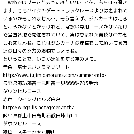
Webではブームが去ったみたいなことを、ちらほら聞き
ます。でもバイクのダートトラックレースよりは恵まれて
いるのかもしれません…。そう言えば、ジムカーナは走る
ところがないとかうけれど、常設の専用コースがないだけ
で全国各地で開催されていて、実は恵まれた競技なのかも
しれませんね。これはジムカーナの運営をして頂いてる方
達の日々の努力の賜物でしょうね。
ということで、いつか遠征をする為のメモ。
青色：富士見パノラマリゾート
http://www.fujimipanorama.com/summer/mtb/
長野県諏訪郡富士見町富士見6666-703番地
ダウンヒルコース
赤色：ウイングヒルズ白鳥
http://winghills.net/green/mtb/
岐阜県郡上市白鳥町石徹白峠山1-1
ダウンヒルコース
緑色：スキージャム勝山