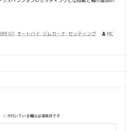
トサスペンションのセッティングと②回転と極小旋回の
0RR 07
,
オートバイ
,
ジムカーナ
,
セッティング
MC
。
※
が付いている欄は必須項目です