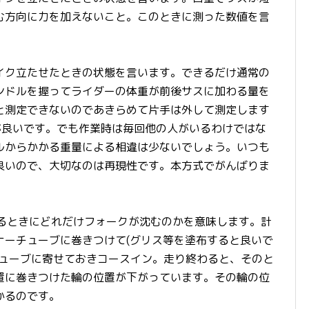
む方向に力を加えないこと。このときに測った数値を言
イク立たせたときの状態を言います。できるだけ通常の
ンドルを握ってライダーの体重が前後サスに加わる量を
と測定できないのであきらめて片手は外して測定します
が良いです。でも作業時は毎回他の人がいるわけではな
ルからかかる重量による相違は少ないでしょう。いつも
良いので、大切なのは再現性です。本方式でがんばりま
いるときにどれだけフォークが沈むのかを意味します。計
ナーチューブに巻きつけて(グリス等を塗布すると良いで
チューブに寄せておきコースイン。走り終わると、そのと
置に巻きつけた輪の位置が下がっています。その輪の位
かるのです。