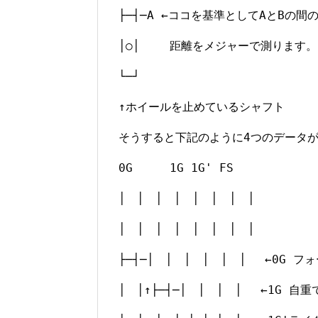
├─┤─A ←ココを基準としてAとBの間
│○│ 距離をメジャーで測ります。
└─┘
↑ホイールを止めているシャフト
そうすると下記のように4つのデータ
0G 1G 1G' FS
│ │ │ │ │ │ │ │
│ │ │ │ │ │ │ │
├─┤─│ │ │ │ │ │ ←0G 
│ │↑├─┤─│ │ │ │ ←1G 自