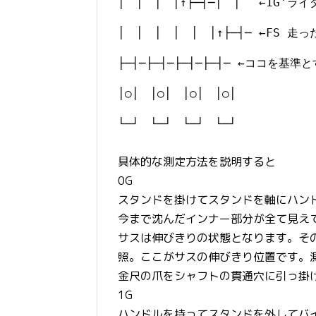
│ │ │ │↑├─┤─│ │ ←1G'
│ │ │ │ │ │↑├─┤─ ←FS 
├─┤─├─┤─├─┤─├─┤─ ←ココを基準
│○│ │○│ │○│ │○│
└─┘ └─┘ └─┘ └─┘
具体的な測定方法を説明すると
0G
スタンドを掛けてスタンドを軸にハン
今まで沈んだインナー部分が全て見え
サスは伸びきりの状態となります。そ
照。ここがサスの伸びきり位置です。
金尺の爪をシャフトの貫通穴に引っ掛
1G
ハンドルを持ってスタンドを外してバ