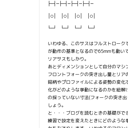
├─┤─├─┤─├─┤─├─┤─
│○│ │○│ │○│ │○│
└─┘ └─┘ └─┘ └─┘
いわゆる、このサスはフルストロークで
が動作の基準となるので65mmも動い
リアサスもしかり。
あとディメンションとして自分のマシン
フロントフォークの突き出し量とリア
銘柄やプロファイルによる姿勢の変化
化がどのような挙動になるのかを紐解
の採っていない寸法(フォークの突き出
しょう。
と・・・ブログを読むときの基礎がで
練習で設定を変えたときにどのような