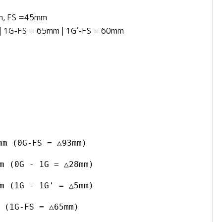
m, FS =45mm
 | 1G-FS = 65mm | 1G’-FS = 60mm
 (0G-FS = △93mm)
 (0G - 1G = △28mm)
 (1G - 1G' = △5mm)
(1G-FS = △65mm)