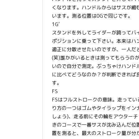
くなります。ハンドルからはサスが縮
います。測る位置は0Gで同じです。
1G’
スタンドを外してライダーが跨ってバ
ポジションに乗って下さい。本来はハ
適正に分散させたいのですが、一人だ
(笑)誰かがいるときは測ってもらうの
いので自分で測定。ぶっちゃけハンド
に比べてどうなのか？が判断できれば
す。
FS
FSはフルストロークの意味。走って
り方の一つはゴムやタイラップをイン
しょう)、走る前にその輪をアウター
きのコースで一番サスが沈み込んだ位
置を測ると、最大のストローク量が分