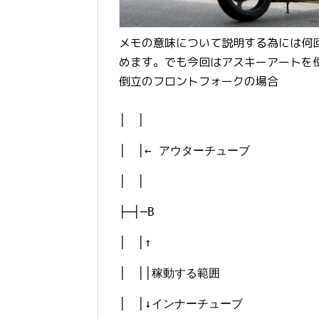
メモの意味について説明する為には何
めます。でも今回はアスキーアートを使
倒立のフロントフォークの場合
│ │
│ │← アウターチューブ
│ │
├─┤─B
│ │↑
│ ││稼動する範囲
│ │↓インナーチューブ