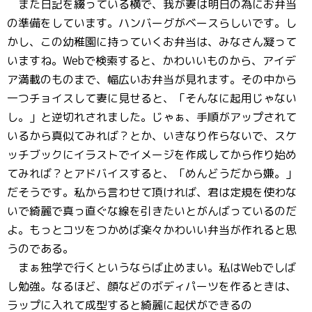
また日記を綴っている横で、我が妻は明日の為にお弁当
の準備をしています。ハンバーグがベースらしいです。し
かし、この幼稚園に持っていくお弁当は、みなさん凝って
いますね。Webで検索すると、かわいいものから、アイデ
ア満載のものまで、幅広いお弁当が見れます。その中から
一つチョイスして妻に見せると、「そんなに起用じゃない
し。」と逆切れされました。じゃぁ、手順がアップされて
いるから真似てみれば？とか、いきなり作らないで、スケ
ッチブックにイラストでイメージを作成してから作り始め
てみれば？とアドバイスすると、「めんどうだから嫌。」
だそうです。私から言わせて頂ければ、君は定規を使わな
いで綺麗で真っ直ぐな線を引きたいとがんばっているのだ
よ。もっとコツをつかめば楽々かわいい弁当が作れると思
うのである。
まぁ独学で行くというならば止めまい。私はWebでしば
し勉強。なるほど、顔などのボディパーツを作るときは、
ラップに入れて成型すると綺麗に起伏ができるの