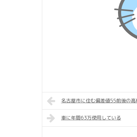
名古屋市に住む偏差値55前後の
車に年間63万使用している