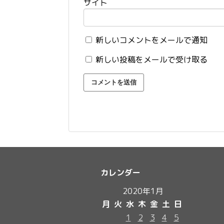
サイト
新しいコメントをメールで通知
新しい投稿をメールで受け取る
カレンダー
2020年1月
月
火
水
木
金
土
日
1
2
3
4
5