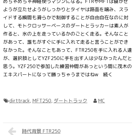
めちゃめちゃ神経使うマシンになる。FTRやMFTは寝かせ
ようが立たせようがしっかりとタイヤは路面を噛み、スラ
イドする瞬間も滑らかで制御することが自由自在なのに対
して、モトクロッサーベースのダートとラッカーは素人が
作ると、氷の上を走っているかのごとく走る。そんなこと
があって、誰もがすぐに手に入れて走ると言うことができ
なかった。そんなこともあって、FTR250を手に入れる人達
が、選択肢としてYZF250に手を出す人は少なかったんだと
思う。YZF250で参加した練習仲間があっという間に茂木の
エキスパートになって勝っちゃうまではねw 続く
dirttrack
,
MFT250
,
ダートトラック
MC
時代背景 FTR250