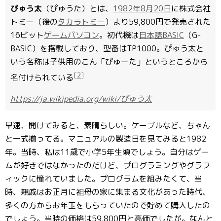
ぴゅう太
（ぴゅうた）とは、
1982年
8月20日
に株式会社
トミー（後の
タカラトミー
）より59,800円で発売された
16ビット
ゲームパソコン
。初代機は
日本語
BASIC
（G-
BASIC）を搭載しており、型番はTP1000。ぴゅう太と
いう名称は子供用のこん「ぴゅーた」というところから
[2]
名付けられている
https://ja.wikipedia.org/wiki/ぴゅう太
早速、開けてみると、素晴らしい。ケーブルなど、ちゃん
と一式揃ってる。マニュアルの製造日を見てみると1982
年。当時、私は11歳で小学5年生頃でしょう。自分はゲー
ムが好きではなかったのだけど、プログラミングやグラフ
ィックに憧れていました。プログラムを組みたくて、当
時、親戚はお正月に祖母の家に集まる文化があった時代、
多くの方からお年玉をもらっていたので貯めて購入したの
でしょう。当時の価格は59,800円と高価でしたが。なんと