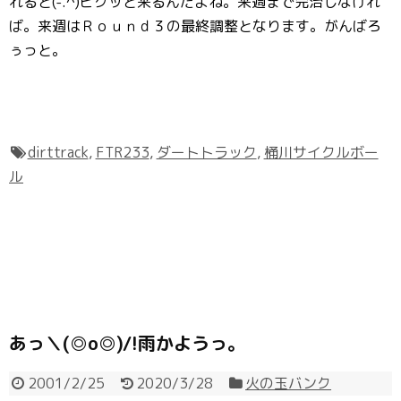
れると(-.^)ピクッと来るんだよね。来週まで完治しなけれ
ば。来週はＲｏｕｎｄ３の最終調整となります。がんばろ
ぅっと。
dirttrack
,
FTR233
,
ダートトラック
,
桶川サイクルボー
ル
あっ＼(◎o◎)/!雨かようっ。
2001/2/25
2020/3/28
火の玉バンク