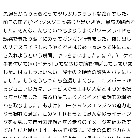
先週とがらりと変わってツルツルフラットな路面でした。
前日の雨で{^x^`;ダメダヨっ感じと思いきや、最高の路面で
した。そんなこんなでいつもよりうまくパワースライドを
誘発できたり調子にのってガンガン行きました。抜け出し
のリアスライドもようやくできはじめさぁ走って体にたた
き入れようという瞬間。やっちまいました。(。^。)コケて
手を付いて(><)イテッ!ってな感じで筋を伸ばしてしまいま
した。はぁもったいない。後半の２時間の練習をパァにし
ました。もうそうなったら盗撮しまくり。エキスパートか
らジュニアの方々、ノービスでも上手い人など４０分も撮
っちゃいました。撮る角度もいろいろ考え何種類もの場所
から取りました。おまけにロータックスエンジンの迫力走
りも撮れて満足。このＶＴＲをもとにみんなのライディン
グを研究して自分の理想とする走りのイメージを組みたて
てみたいと思います。ああ手が痛い。特定の角度で力を入