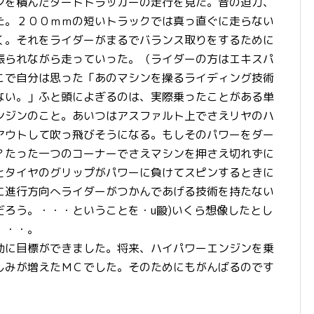
ンを積んだダートトラッカーの走行を見た。音の迫力、
た。２００ｍｍの短いトラックでは真っ直ぐに走らない
く。それをライダーがまるでバランス取りをするために
振られながら走っていった。（ライダーの方はエキスパ
こで自分は思った「あのマシンを操るライディング技術
ない。」ふと頭によぎるのは、実際乗ったことがある単
ンジンのこと。あいつはアスファルト上でさえリヤのハ
アウトして吹っ飛びそうになる。もしそのパワーをダー
？たった一つのコーナーでさえマシンを押さえ切れずに
とタイヤのグリップがパワーに負けてスピンするときに
に進行方向へライダーがつかんであげる技術を持たない
ろう。・・・ということを・u毆)いくら想像したとし
・・・。
動に目標ができました。将来、ハイパワーエンジンを乗
しみが増えたＭＣでした。そのためにもがんばるのです