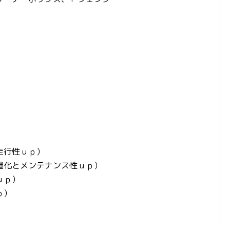
、
）
走行性ｕｐ）
量化とメンテナンス性ｕｐ）
ｕｐ）
ｐ）