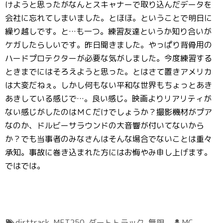
けようと思ったがなんとスキャナーで取り込んだデータを
会社に忘れてしまいました。とほほ。ということで明日に
繰り越しです。と…も一つ。練習友達というか知り合いが
ケガしたらしいです。昨日聞きました。やっぱり背骨用の
ハードプロテクターが必要な気がしました。今度練習する
ときまでにはそろえようと思った。とはさて置きアメリカ
は大変だねぇ。しかし何もない平和な世界もちょっとあき
あきしている感じで…。良い感じ。映画よりリアリティが
ない感じがしたのはＭＣだけでしょうか？撮影機材がプア
なのか、ドルビーサラウンドの大音響が付いてないから
か？でも当事者のみなさんはそんな場合でないことは重々
承知。事故に巻き込まれた方にはお悔やみ申し上げます。
ではでは。
dirttrack
,
MFT250
,
ダートトラック
,
無限
MC