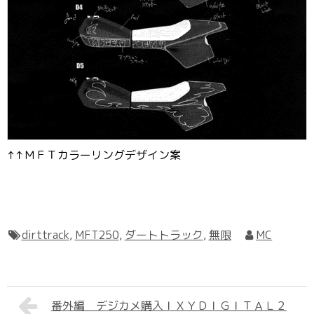
↑↑ＭＦＴカラーリングデザイン案
dirttrack
,
MFT250
,
ダートトラック
,
無限
MC
番外編 デジカメ購入ＩＸＹＤＩＧＩＴＡＬ２