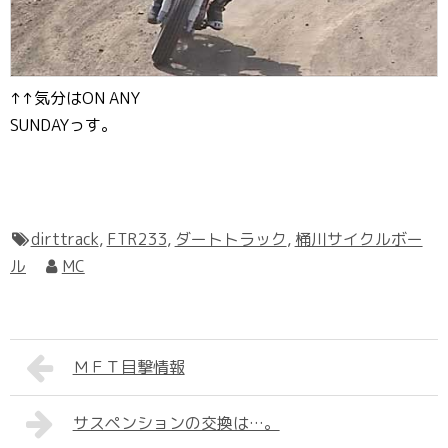
↑↑気分はON ANY
SUNDAYっす。
dirttrack
,
FTR233
,
ダートトラック
,
桶川サイクルボー
ル
MC
ＭＦＴ目撃情報
サスペンションの交換は…。