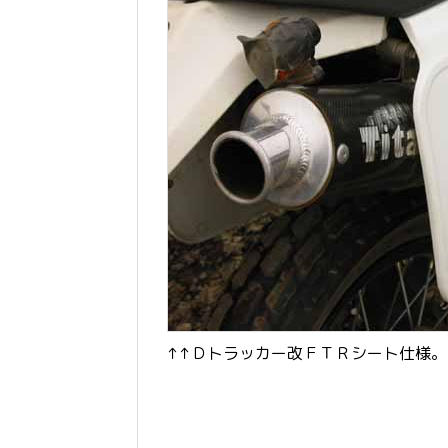
↑↑Ｄトラッカー改ＦＴＲシート仕様