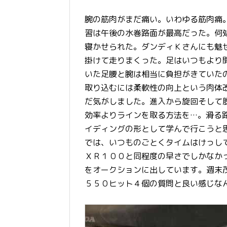
腕の筋肉がまだ痛い。いわゆる筋肉痛
習は午後の水巻路面が最高だった。何
寝かせられた。ダンディＫさんにも魅
掛けて走りまくった。足はいつもより
いた足腰と腕は相当に負担がきていた
取り込むには柔軟性の向上という肉体
だ気がしました。進入から旋回そして
効率よりラインを取る方法を…。滑る
イディングの形として学んで行こうと
では、いつものごとくタイムはけっし
ＸＲ１００と同程度の早さでしかなか
をオークションに出しています。週末茂
５５０ヒット４個の質問と良い感じな