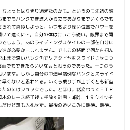
。ちょっとはりきり過ぎたのかも。というのも先週の練
処までもバンクでき進入から立ちあがりまでいくらでも
せられて真似しようと、いつもより深い位置でパワーを
開いて遠くに…。自分の体はけっこう硬い。限界まで開
のでしょう。あのライディングスタイルの一部を自分に
改造が必要かもしれません。でもこの路面で何かを掴ん
脱出まで深いバンク角でリアタイヤをスライドさせつつ
路面でもできたらいいなぁと思うのであった。一つのラ
思います。しかし自分の中途半端例なバンクとスライド
て早くないと思われる。いくら乗り手が上手くとも新型
ったのにはショックでした。とほほ。話変わってＦＴＲ
木のレース終了後に手放す計画・u毆)。１９ウオッチ
んだけど誰も入札せず。最後の追いこみに期待。期待。