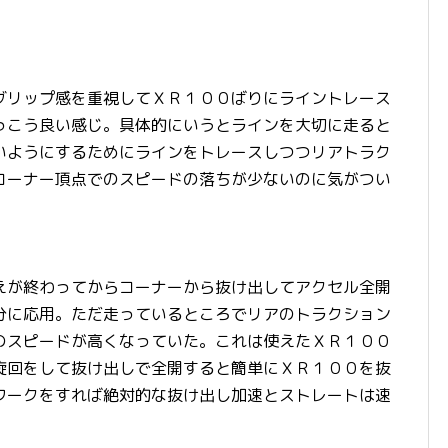
！
グリップ感を重視してＸＲ１００ばりにライントレース
っこう良い感じ。具体的にいうとラインを大切に走ると
いようにするためにラインをトレースしつつリアトラク
コーナー頂点でのスピードの落ちが少ないのに気がつい
えが終わってからコーナーから抜け出してアクセル全開
分に応用。ただ走っているところでリアのトラクション
のスピードが高くなっていた。これは使えたＸＲ１００
旋回をして抜け出しで全開すると簡単にＸＲ１００を抜
ワークをすれば絶対的な抜け出し加速とストレートは速