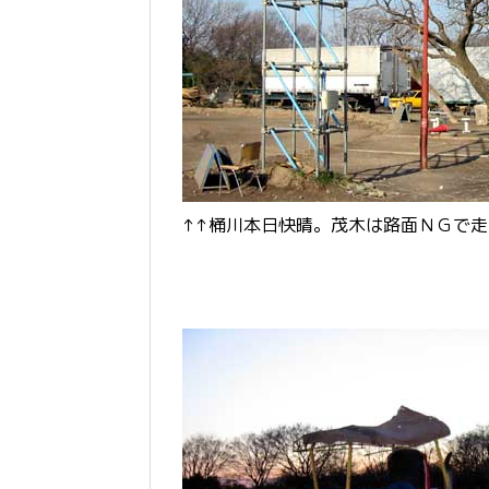
↑↑桶川本日快晴。茂木は路面ＮＧで