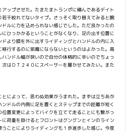
をアップさせた。たまたまトランポに積んであるデイト
り若干絞れてないタイプ。さっそく取り替えてみると腕
ンドルに力を込められない感じでした。ただ良かったの
ルにひっかかるということがなくなり、足の出す位置に
ンドより膝を外に出すライディングとハンドルの内に入
に移行するのに邪魔にならないというのはよかった。高
しハンドル幅が狭いので自分の体格的に辛いのでちょっ
。次はＤＴ２４０にスペーサーを履かせてみたい。また
ことによって、思わぬ効果がうまれた。まずは立ちあが
ハンドルの内側に足を置くとステップまでの距離が短く
の位置変更によってバイクを立てて走ることにも繋がっ
トに荷重を掛けるとフロントはグングンとインのライン
使うことによりライディングも１歩進歩した感じ。今度