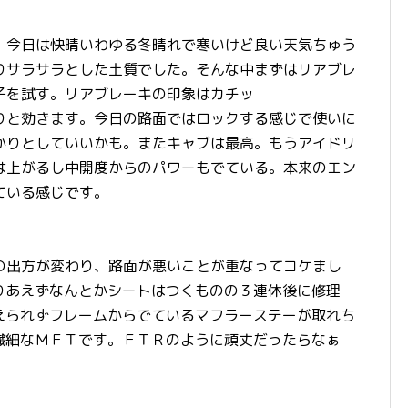
。今日は快晴いわゆる冬晴れで寒いけど良い天気ちゅう
りサラサラとした土質でした。そんな中まずはリアブレ
子を試す。リアブレーキの印象はカチッ
りと効きます。今日の路面ではロックする感じで使いに
かりとしていいかも。またキャブは最高。もうアイドリ
は上がるし中開度からのパワーもでている。本来のエン
ている感じです。
の出方が変わり、路面が悪いことが重なってコケまし
りあえずなんとかシートはつくものの３連休後に修理
えられずフレームからでているマフラーステーが取れち
繊細なＭＦＴです。ＦＴＲのように頑丈だったらなぁ