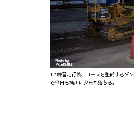
↑↑練習走行後、コースを整備するダ
で今日も桶川に夕日が落ちる。