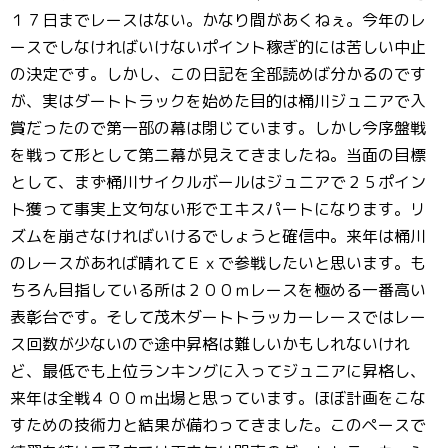
１７日までレースはない。かなり間があくねぇ。今年のレ
ースでしなければいけないポイント稼ぎ的には苦しい中止
の決定です。しかし、この日記を全部読めば分かるのです
が、実はダートトラックを始めた目的は桶川ジュニアで入
賞だったので第一部の幕は閉じています。しかし今序盤戦
を戦って形として第二幕が見えてきましたね。当面の目標
として、まず桶川サイクルボールはジュニアで２５ポイン
ト獲って事実上文句ない形でエキスパートになります。リ
ズムを崩さなければいけるでしょうと確信中。来年は桶川
のレースがあれば晴れてＥｘで参戦したいと思います。も
ちろん目指している所は２００ｍレースを極める一番高い
表彰台です。そして茂木ダートトラッカーレースではレー
ス回数が少ないので途中昇格は難しいかもしれないけれ
ど、最低でも上位ランキングに入ってジュニアに昇格し、
来年は全戦４００ｍ出場と思っています。ほぼ計画をこな
すための技術力と結果が備わってきました。このペースで