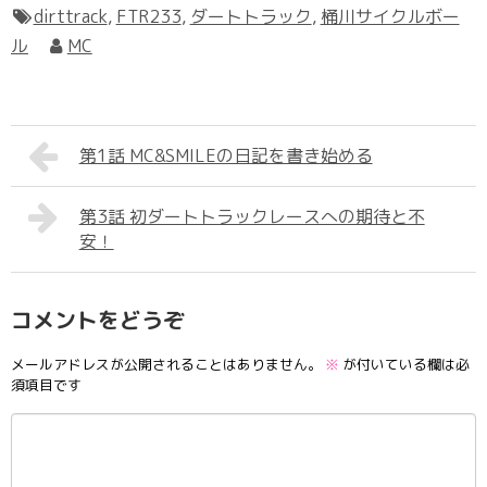
dirttrack
,
FTR233
,
ダートトラック
,
桶川サイクルボー
ル
MC
第1話 MC&SMILEの日記を書き始める
第3話 初ダートトラックレースへの期待と不
安！
コメントをどうぞ
メールアドレスが公開されることはありません。
※
が付いている欄は必
須項目です