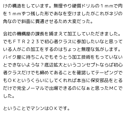
けの構造をしています。無理やり硬質ドリルの１ｍｍで肉
を１ｍｍずつ残した形であなを空けましたがこれがネジの
角なので斜面に貫通させるため大変だった。
会社の機構屋の課長を捕まえて加工していただきました。
でもＦＴＲ２２３で初心者クラスに参加したいなと思って
いる人がこの加工をするのはちょっと無理な気がします。
バイク屋に持ちこんでもそうとう加工技術をもっていない
とできないような？底辺拡大というコンセプトならば初心
者クラスだけでも締めてあることを確認してテーピングで
もＯＫというくらいにしてくれれば本当に保安部品をとる
だけで完全ノーマルで出場できるのになぁと思ったＭＣで
した。
ということでマシンはＯＫです。