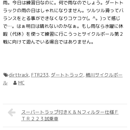
雨。今日は練習日なのに。何で雨なのでしょう。ダートト
ラックの雨の日はしゃれになりません。ツルツル滑ってバ
ランスをとる事ができなくなりコケコケ(。^。)って感じ
で…。はぁ明日は晴れないのかなぁ。もし雨なら水曜に休
暇（代休）を使って練習に行こうっとサイクルボール第２
戦に向けて遊んでいる場合ではありません。
dirttrack
,
FTR233
,
ダートトラック
,
桶川サイクルボー
ル
MC
スーパートラップ付きＫ＆Ｎフィルター仕様Ｆ
ＴＲ２２３試乗車