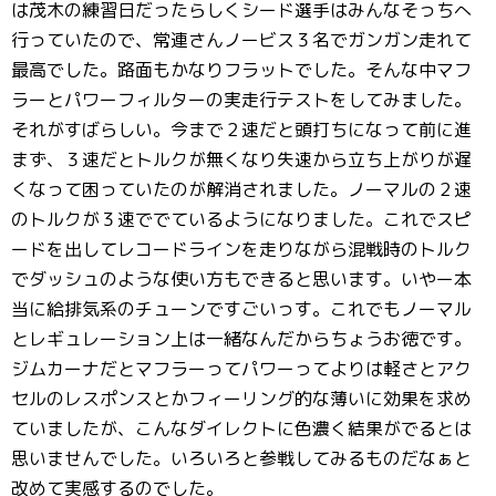
は茂木の練習日だったらしくシード選手はみんなそっちへ
行っていたので、常連さんノービス３名でガンガン走れて
最高でした。路面もかなりフラットでした。そんな中マフ
ラーとパワーフィルターの実走行テストをしてみました。
それがすばらしい。今まで２速だと頭打ちになって前に進
まず、３速だとトルクが無くなり失速から立ち上がりが遅
くなって困っていたのが解消されました。ノーマルの２速
のトルクが３速ででているようになりました。これでスピ
ードを出してレコードラインを走りながら混戦時のトルク
でダッシュのような使い方もできると思います。いやー本
当に給排気系のチューンですごいっす。これでもノーマル
とレギュレーション上は一緒なんだからちょうお徳です。
ジムカーナだとマフラーってパワーってよりは軽さとアク
セルのレスポンスとかフィーリング的な薄いに効果を求め
ていましたが、こんなダイレクトに色濃く結果がでるとは
思いませんでした。いろいろと参戦してみるものだなぁと
改めて実感するのでした。