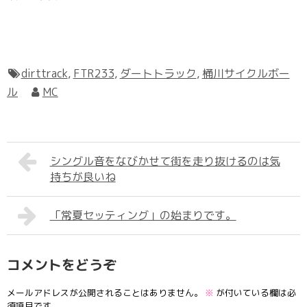
dirttrack
,
FTR233
,
ダートトラック
,
桶川サイクルボー
ル
MC
シングル音をなびかせて街を走り抜けるのは気
持ちが良いね
「常夏セッティング」の始まりです。
コメントをどうぞ
メールアドレスが公開されることはありません。
※
が付いている欄は必
須項目です