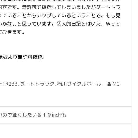
内容です。無許可で抜粋してしまいましたがダートトラ
っていることからアップしているということで、もし見
いかなぁと思っています。個人的日記とはいえ、Ｗｅｂ
ておきます。
han/の掲示板より無許可抜粋。
FTR233
,
ダートトラック
,
桶川サイクルボール
MC
ので細くしたい＆１９inch化