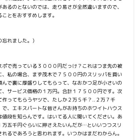
があるのとないのでは、走り易さが全然違いますので、
ることをおすすめします。
の忘れました。）
スポで売っている３０００円だっけ？これはつま先の被
に、私の場合、まず茂木で７５００円のスリッパを買い
頼んで裏に厚盛りしてもらって、なおかつ足が小さいの
て、サービス価格の１万円。合計１７５００円です。次
作ってもらうヤツで、たしか２万５千？..２万７千
。で、エキスパートな皆さんがお持ちのホワイトハウス
は値段を知らんです。はいてる人に聞いてください。あ
１万五千円ぐらいに押さえたいんだが…といいつつスリ
されるであろうと思われます。いつかはまだわからん。