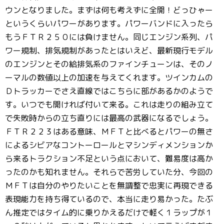
ウンとなりました。まずは何も考えずに全開！どっひゃー
というくらいパワーがあります。パワーバンドに入ったら
もうＦＴＲ２５０には負けません。同じエンジン系列、パ
ワー規制、排気規制があったとはいえど、最新現行モデル
のエンジンとその給排気系のファインチューンは、そのノ
ーマルの数値以上の加速を与えてくれます。ツインカムの
Ｄトラッカーでさえ直線ではこちらに部があるかのようで
す。いつでも開ければ付いて来る。これは走りの組み立て
で失敗時からの立ち直りには最高の武器になるでしょう。
ＦＴＲ２２３はある意味、ＭＦＴと比べるとパワーの無さ
によるシビアなコントーロールとマシンディメンションか
ら来るトラクション不足という点において、難易度は高か
ったのかも知れません。それらで苦労していた分、今回の
ＭＦＴは自分のやりたいことを無調整で忠実に再現できる
表現能力を持ち得ているので、本当に走り易かった。たぶ
ん推定ではタイム的に乗りかえるだけで軽く１ラップが１