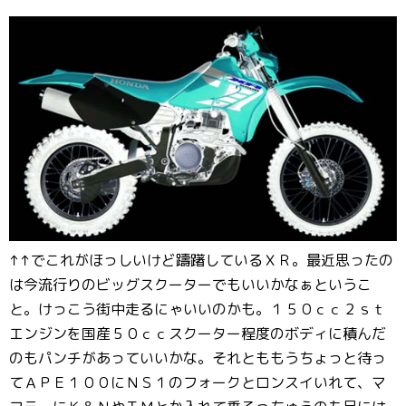
↑↑でこれがほっしいけど躊躇しているＸＲ。最近思ったの
は今流行りのビッグスクーターでもいいかなぁというこ
と。けっこう街中走るにゃいいのかも。１５０ｃｃ２ｓｔ
エンジンを国産５０ｃｃスクーター程度のボディに積んだ
のもパンチがあっていいかな。それとももうちょっと待っ
てＡＰＥ１００にＮＳ１のフォークとロンスイいれて、マ