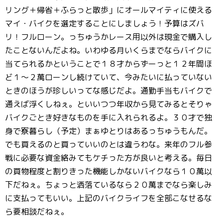
リング＋帰省＋ふらっと散歩」にオールマイティに使える
マイ・バイクを選定することにしましょう！予算はズバ
リ！フルローン。っちゅうかレース用以外は現金で購入し
たことないんだよね。いわゆる月いくらまでならバイクに
当てられるかということで１８才からずーっと１２年間ほ
ど１～２萬ローンし続けていて、今みたいに払っていない
ときのほうが珍しいってな感じだよ。通勤手当もバイクで
通えば浮くしねぇ。といいつつ年収から見てみるとそりゃ
バイクごとき好きなものを手に入れられるよ。３０才で独
身で寮暮らし（予定）まぁゆとりはあるっちゅうもんだ。
でも買えるのと買っていいのとは違うわな。来年のフル参
戦に必要な資金絡みてもケチった方が良いと考える。毎日
の買物程度と割りきった機能しかないバイクなら１０萬以
下だねぇ。ちょっと洒落ているなら２０萬までなら楽しみ
に支払ってもいい。上記のバイクライフを全部こなせるな
ら要相談だねぇ。