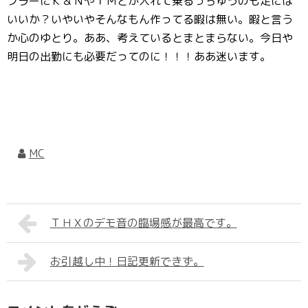
フラーにＫ＆ＮやＴＭとか入れて乗るっちゅうのも足には
いいか？いやいやそんなもん作ってる暇は無い。暇と言う
か心のゆとり。ああ、考えているとまとまらない。今日や
明日の出勤にも必要だってのに！！！ああ迷います。
MC
ＴＨＸのデモ音の臨場感が最高です。
お引越し中！日記更新できず。