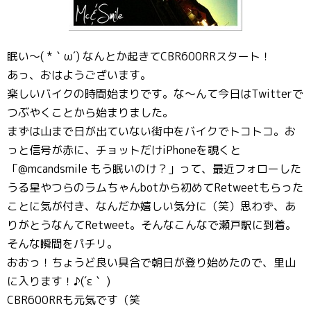
眠い～( *｀ω´) なんとか起きてCBR600RRスタート！
あっ、おはようございます。
楽しいバイクの時間始まりです。な～んて今日はTwitterで
つぶやくことから始まりました。
まずは山まで日が出ていない街中をバイクでトコトコ。お
っと信号が赤に、チョットだけiPhoneを覗くと
「@mcandsmile もう眠いのけ？」って、最近フォローした
うる星やつらのラムちゃんbotから初めてRetweetもらった
ことに気が付き、なんだか嬉しい気分に（笑）思わず、あ
りがとうなんてRetweet。そんなこんなで瀬戸駅に到着。
そんな瞬間をパチリ。
おおっ！ちょうど良い具合で朝日が登り始めたので、里山
に入ります！♪(´ε｀ )
CBR600RRも元気です（笑