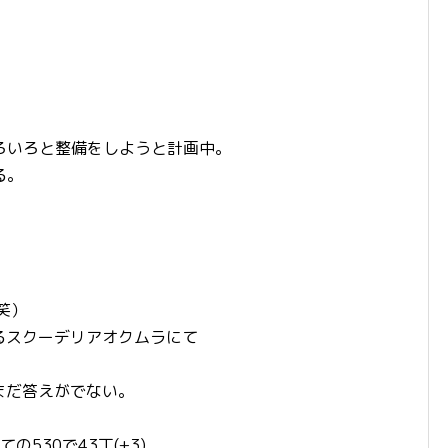
ろいろと整備をしようと計画中。
る。
（笑）
るスクーデリアオクムラにて
まだ答えがでない。
530で43丁(+3)