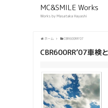
MC&SMILE Works
Works by Masataka Hayashi
ホーム
CBR600RR'07
CBR600RR’07車検