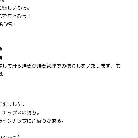
て悔しいから。
もでちゃおう！
が心情！
換
換
定して計６時間の時間管理での慣らしをいたします。も
戦。
て来ました。
。ナップスの勝ち。
ラインナップに片寄りがある。
のであった。