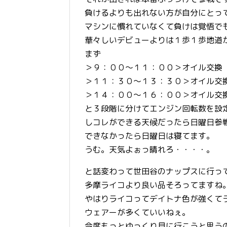
負けるよりも出れない方が自分にとっ
マシンに慣れていなくて負けは覚悟で
華々しいデビューよりは１歩１歩地道
まず
＞９：００～１１：００＞オイル交換
＞１１：３０～１３：３０＞オイル交
＞１４：００～１６：００＞オイル交
と３段階に分けてエンジン回転数を設
しコレができる天候だったら日曜日参
できなかったら日曜日は寝てます。
うむ。天気よぉっ晴れろ・・・・。
と話変わって世田谷のナップスに行っ
多摩ライコより良い品そろってますね
やはりライコってデイトナ色が強くて
ウェアーが多くていいねぇ。
今度もっとゆっくり見に行こうと思う