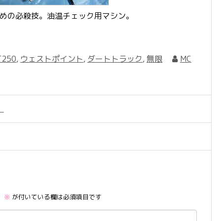
ための必殺技。油温チェック用マシン。
T250
,
ウェストポイント
,
ダートトラック
,
無限
MC
。
。
※
が付いている欄は必須項目です