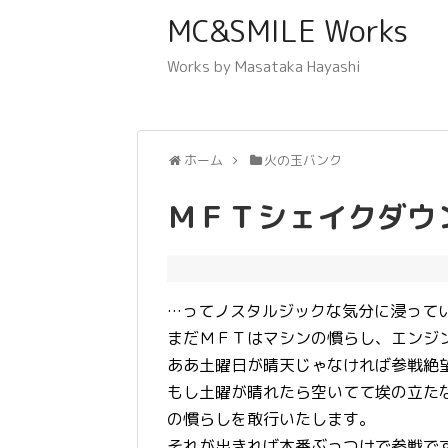
MC&SMILE Works
Works by Masataka Hayashi
ホーム
火の玉バンク
ＭＦＴシェイクダウ
…ってノスタルジックな気分に浸って
まだＭＦＴはマシンの慣らし、エンジ
ああ土曜日が晴天じゃなければ参戦絶
もし土曜が晴れたら空いてて埃の立た
の慣らしを敢行いたします。
それが出きれば本番ぶっつけで参戦で