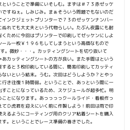
スということで準備にいそしむ。まずは＃７３赤ゼッケ
いですねぇ。しみじみ。まぁそういう問題でもないのだ
てインクジェットプリンターで７３のゼッケンナンバー
にぬれても大丈夫という代物らしい。たぶん夜露にも耐
省くために今回はプリンターで印刷してゼッケンにしよ
シール一枚￥１９６もしてしまうという高価なもので
です。微妙・・・。カッティングシートを切り抜いて
ゃあカッティングシートの方が良い。また手間はという
ほすると３枚印刷している間に、簡易印刷してカッティ
らないという結末。うむ。次回はどうしようか？とやっ
に行き往復１時間弱。ということで、あっという間に一
出すことになっているため、スケジュールが超多忙。明
うことになります。あっっっっクールライド・看板作っ
えてＤ虎君を迎えにいく前に作製しよう！前回は雨で印
使えるようにコーティング用のクリア粘着シートを購入
ます。ということでレース準備の巻きでした。