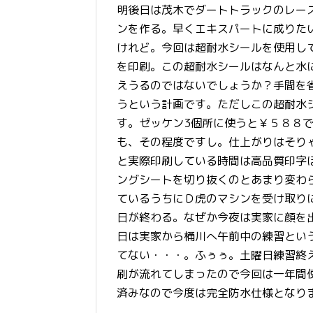
明後日は茂木でダートトラックのレー
ンを作る。早くエキスパートに成りた
けれど。今回は超耐水シールを使用し
を印刷。この超耐水シールはなんと水
えうるのではないでしょうか？手間を
うという計画です。ただしこの超耐水
す。ゼッケン3個所に使うと￥５８８
も、その程度ですし。仕上がりはそり
と実際印刷している時間は高品質印字
ングシートを切り抜くのとあまり変わ
ているうちにＤ虎のマシンを受け取り
日が終わる。なぜか今夜は実家に顔を
日は実家から桶川へ午前中の練習とい
てない・・・。ふぅぅ。土曜日練習終
刷が流れてしまったので今回は一年間
済みなので今度は完全防水仕様となり