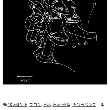
MC&SMILE
,
ブログ
,
日記
,
日記 AB型
,
火の玉バンク