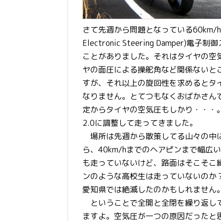
さて先週から問題となっている60km/h
Electronic Steering Dam
ことがありました。それはタイヤの空
ヤの面圧による操舵角など関係ないところ
すが、それ以上の旋回性を求めるとタ
なりません。とてつもなくおばかさん
定からタイヤの空気圧もしかり・・・
2.0に調整して走ってきました。
場所は先週から散策してる山々の中に
ら、40km/hまでのヘアピンまで幅
も走っていないけど、路面はそこそこ
ンのような高校生は走っていないのか？
愛知県では絶滅したのかもしれません
ということで全開と全閉を繰り返して
ますよ。空気圧が一つの原因だったと