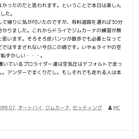
なかったのだと思われます。ということで本日は楽しん
ました。
て帰りに気が付いたのですが、有料道路を通れば30分
分かりました。これからドライでジムカーナの練習が無
と思います。そろそろ皮パンツが散歩でも必要となって
だではすまされない今日この頃です。いやぁタイヤの空
て恥ずかしい・・・。
記事を書いているプロライダー達は空気圧はデフォルトで走っ
ん。アンダーでまくりだし。もしそれでも走れる人は本
0RR 07
,
オートバイ
,
ジムカーナ
,
セッティング
MC