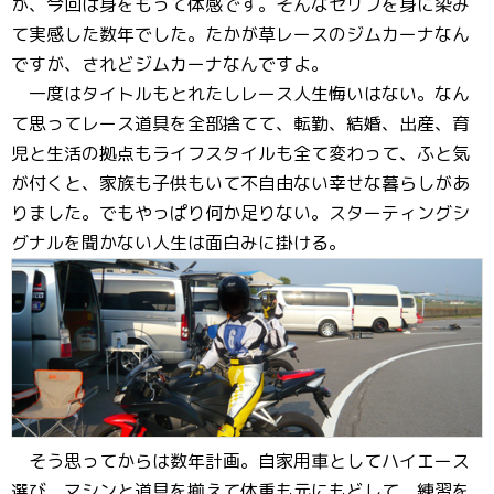
が、今回は身をもって体感です。そんなセリフを身に染み
て実感した数年でした。たかが草レースのジムカーナなん
ですが、されどジムカーナなんですよ。
一度はタイトルもとれたしレース人生悔いはない。なん
て思ってレース道具を全部捨てて、転勤、結婚、出産、育
児と生活の拠点もライフスタイルも全て変わって、ふと気
が付くと、家族も子供もいて不自由ない幸せな暮らしがあ
りました。でもやっぱり何か足りない。スターティングシ
グナルを聞かない人生は面白みに掛ける。
そう思ってからは数年計画。自家用車としてハイエース
選び、マシンと道具を揃えて体重も元にもどして、練習を